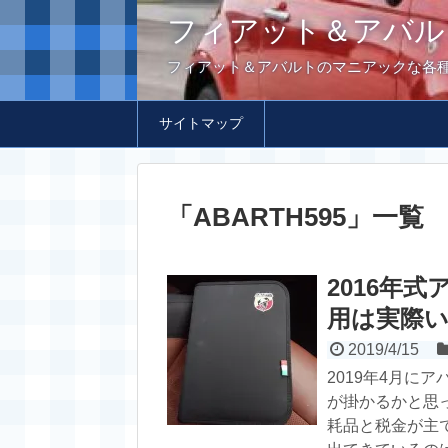
フィアット＆アバル
フィアット＆アバルトのマニアックな各
サイトマップ
「
ABARTH595
」
一覧
2016年
用は実際
2019/4/15
2019年4月に
が掛かるかと思
耗品と税金が主