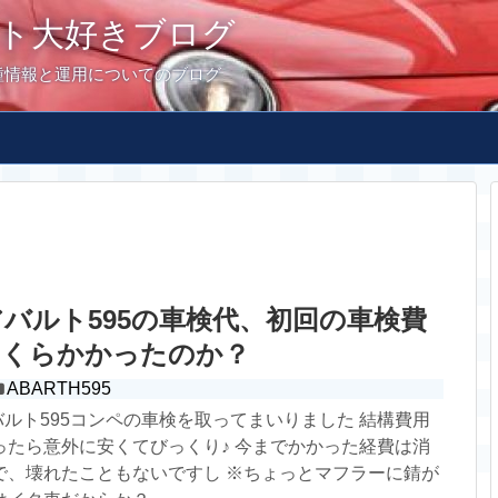
ト大好きブログ
種情報と運用についてのブログ
式アバルト595の車検代、初回の車検費
いくらかかったのか？
ABARTH595
アバルト595コンペの車検を取ってまいりました 結構費用
ったら意外に安くてびっくり♪ 今までかかった経費は消
で、壊れたこともないですし ※ちょっとマフラーに錆が