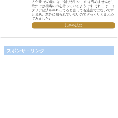
大企業 その割には「創りが甘い」のは否めませんが、
欧州では相当の力を持っているようです それこそ、イ
タリア経済を牛耳ってると言っても過言ではないです
とまあ、意外に知られていないのでざっくりとまとめ
てみました♪
記事を読む
スポンサ－リンク