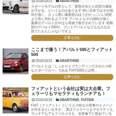
2018/10/23
ABARTH595
スポーツモデルの常として「新型が出たら旧型の値段
が下がる」というものがあります 特に日本ではその傾
向が強く、カッコ悪い最新型のほうがかっこいい旧型
より高く売れるようです アバルトもその傾向が強く、
最新のアバルトがやはり高値で取引されています 初期
型のアバルト500や、プントアバルトなどもなかなか
捨てたもんじゃないですよ
記事を読む
ここまで違う！アバルト595とフィアット
500
2018/10/23
ABARTH595
アバルトとは「しっかりとブランディングされた小粋
なスポーツカー」である FIAT500Sとは明...
記事を読む
フィアットという会社は実は大企業。フ
ェラーリもマセラティもランチアも！
2018/10/18
ABARTH595
,
FIAT500
FIAT（フィアット）というと小粋な小型車のイメージ
が付きまといますが、 実はフェラーリもマセラティも
ランチアもアルファロメオも、全部傘下に収めている