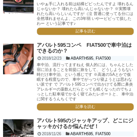
いやぁ手に入れる前は結構ビビったんですよ 壊れるん
じゃないか？ 壊れたら高いんじゃないか？ ※実際壊
れたら高いらしいんですが（泣 普通に使ってる分には
全然壊れませんよ、この3年弱 いやービビって損した
わー という記事です♪
記事を読む
アバルト595コンペ FIAT500で車中泊は
できるのか？
2018/12/23
ABARTH595
,
FIAT500
車中泊、流行ってますねえ 個人的には、ちゃんとした
宿に泊まることを前提に旅をして、 どうしようもない
時だけ車中泊、という感じです ※高速のSAとかで仮
眠する程度なので、車中でがっつり寝ようとは思わな
い派です で アバルト595コンペで出かけてる際に鼻炎
アレルギーの薬飲んだらとっても眠くなったのでちょ
っとした駐車場でかるく寝てみたレポートと、 車中泊
に関するうんちくです
記事を読む
アバルト595のジャッキアップ、どこにジ
ャッキかけるか悩んだぜ！
2018/11/26
ABARTH595
,
FIAT500