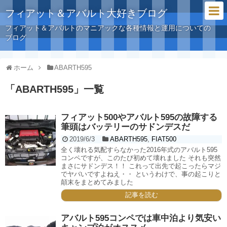
フィアット＆アバルト大好きブログ
フィアット＆アバルトのマニアックな各種情報と運用についての
ブログ
ホーム
ABARTH595
「
ABARTH595
」
一覧
フィアット500やアバルト595の故障する
筆頭はバッテリーのサドンデスだ
2019/6/3
ABARTH595
,
FIAT500
全く壊れる気配すらなかった2016年式のアバルト595
コンペですが、このたび初めて壊れました それも突然
まさにサドンデス！！ これって出先で起こったらマジ
でヤバいですよねえ・・ というわけで、事の起こりと
顛末をまとめてみました
記事を読む
アバルト595コンペでは車中泊より気安い