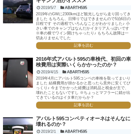
キャンプ泊がオススメ
2019/5/7
ABARTH595
2019年のGWに2300kmほど観光しながら走り回ってき
ました もちろん、日帰りではできませんので5泊6日の
日程です その過程でいろんなことがわかりました♪ 小
さい車でのキャンプはなんだかイタリア人っぽいです
※車の横でワイン開けちゃったり♪ もちろん故障は一
切ありませんでした
記事を読む
2016年式アバルト595の車検代、初回の車
検費用は実際いくらかかったのか？
2019/4/15
ABARTH595
2019年4月にアバルト595コンペの車検を取ってまいり
ました 結構費用が掛かるかと思ったら意外に安くてび
っくり♪ 今までかかった経費は消耗品と税金が主で、
壊れたこともないですし ※ちょっとマフラーに錆が出
てきているのはイタ車だからか？
記事を読む
アバルト595コンペティオーネはそんなに
壊れるのか？
2019/2/1
ABARTH595