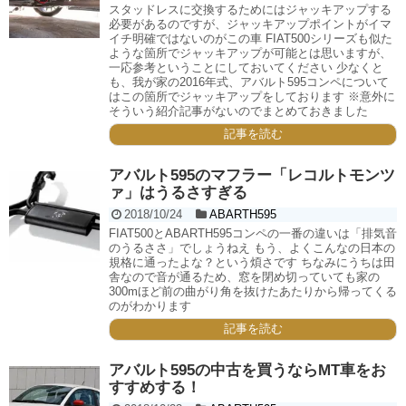
スタッドレスに交換するためにはジャッキアップする
必要があるのですが、ジャッキアップポイントがイマ
イチ明確ではないのがこの車 FIAT500シリーズも似た
ような箇所でジャッキアップが可能とは思いますが、
一応参考ということにしておいてください 少なくと
も、我が家の2016年式、アバルト595コンペについて
はこの箇所でジャッキアップをしております ※意外に
そういう紹介記事がないのでまとめておきました
記事を読む
アバルト595のマフラー「レコルトモンツ
ァ」はうるさすぎる
2018/10/24
ABARTH595
FIAT500とABARTH595コンペの一番の違いは「排気音
のうるささ」でしょうねえ もう、よくこんなの日本の
規格に通ったよな？という煩さです ちなみにうちは田
舎なので音が通るため、窓を閉め切っていても家の
300mほど前の曲がり角を抜けたあたりから帰ってくる
のがわかります
記事を読む
アバルト595の中古を買うならMT車をお
すすめする！