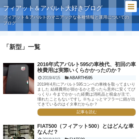
フィアット＆アバルト大好きブログ
フィアット＆アバルトのマニアックな各種情報と運用についての
ブログ
「
新型
」
一覧
2016年式アバルト595の車検代、初回の車
検費用は実際いくらかかったのか？
2019/4/15
ABARTH595
2019年4月にアバルト595コンペの車検を取ってまいり
ました 結構費用が掛かるかと思ったら意外に安くてび
っくり♪ 今までかかった経費は消耗品と税金が主で、
壊れたこともないですし ※ちょっとマフラーに錆が出
てきているのはイタ車だからか？
記事を読む
FIAT500（フィアット500）とはどんな車
なんだ？