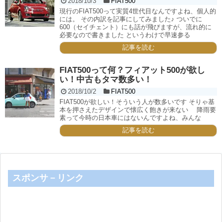
2018/10/3
FIAT500
現行のFIAT500って実質4世代目なんですよね、個人的
には。 その内訳を記事にしてみました♪ ついでに
600（セイチェント）にも話が飛びますが、流れ的に
必要なので書きました というわけで早速参る
記事を読む
FIAT500って何？フィアット500が欲し
い！中古もタマ数多い！
2018/10/2
FIAT500
FIAT500が欲しい！そういう人が数多いです そりゃ基
本を押さえたデザインで懐広く飽きが来ない 降雨要
素って今時の日本車にはないんですよね、みんな
記事を読む
スポンサ－リンク